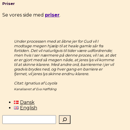
Priser
Se vores side med
priser
.
Under processen med at åbne jer for Gud vil I
modtage megen hjælp til at heale gamle sår fra
fortiden. Det vil naturligvis til tider være udfordrende;
men hvis I ser nærmere på denne proces, vil I se, at det
er er gjort med så megen nåde, at jeres lys vil komme
til at skinne klarere. Med andre ord, barriererne i jer vil
gradvis brydes ned, og hver gang en barriere er
fjernet, vil jeres lys skinne endnu klarere.
Citat: Ignatius af Loyola
Kanaliseret af Eva Høffding
Dansk
English
Søg