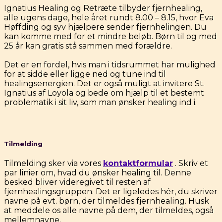
Ignatius Healing og Retræte tilbyder fjernhealing,
alle ugens dage, hele året rundt 8.00 – 8.15, hvor Eva
Høffding og syv hjælpere sender fjernhelingen. Du
kan komme med for et mindre beløb. Børn til og med
25 år kan gratis stå sammen med forældre.
Det er en fordel, hvis man i tidsrummet har mulighed
for at sidde eller ligge ned og tune ind til
healingsenergien. Det er også muligt at invitere St.
Ignatius af Loyola og bede om hjælp til et bestemt
problematik i sit liv, som man ønsker healing ind i.
Tilmelding
Tilmelding sker via vores
kontaktformular
. Skriv et
par linier om, hvad du ønsker healing til. Denne
besked bliver videregivet til resten af
fjernhealingsgruppen. Det er ligeledes hér, du skriver
navne på evt. børn, der tilmeldes fjernhealing. Husk
at meddele os alle navne på dem, der tilmeldes, også
mellemnavne.