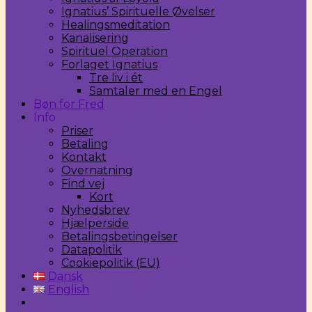
Ignatius’ Spirituelle Øvelser
Healingsmeditation
Kanalisering
Spirituel Operation
Forlaget Ignatius
Tre liv i ét
Samtaler med en Engel
Bøn for Fred
Info
Priser
Betaling
Kontakt
Overnatning
Find vej
Kort
Nyhedsbrev
Hjælperside
Betalingsbetingelser
Datapolitik
Cookiepolitik (EU)
Dansk
English