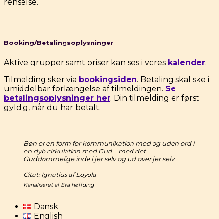
renselse.
Booking/Betalingsoplysninger
Aktive grupper samt priser kan ses i vores
kalender
.
Tilmelding sker via
bookingsiden
. Betaling skal ske i
umiddelbar forlængelse af tilmeldingen.
Se
betalingsoplysninger her
. Din tilmelding er først
gyldig, når du har betalt.
Bøn er e
n form for kommunikation med og uden ord i
en dyb cirkulation med Gud – med det
Guddommelige inde i jer selv og ud over jer selv.
Citat: Ignatius af Loyola
Kanaliseret af Eva høffding
Dansk
English