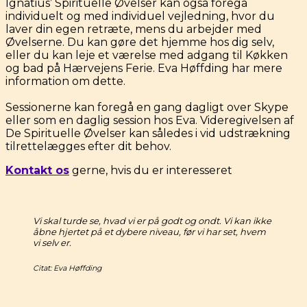
Ignatius’ Spirituelle Øvelser kan også foregå
individuelt og med individuel vejledning, hvor du
laver din egen retræte, mens du arbejder med
Øvelserne. Du kan gøre det hjemme hos dig selv,
eller du kan leje et værelse med adgang til Køkken
og bad på Hærvejens Ferie. Eva Høffding har mere
information om dette.
Sessionerne kan foregå en gang dagligt over Skype
eller som en daglig session hos Eva. Videregivelsen af
De Spirituelle Øvelser kan således i vid udstrækning
tilrettelægges efter dit behov.
Kontakt os
gerne, hvis du er interesseret
Vi skal turde se, hvad vi er på godt og ondt. Vi kan ikke
åbne hjertet på et dybere niveau, før vi har set, hvem
vi selv er.
Citat: Eva Høffding