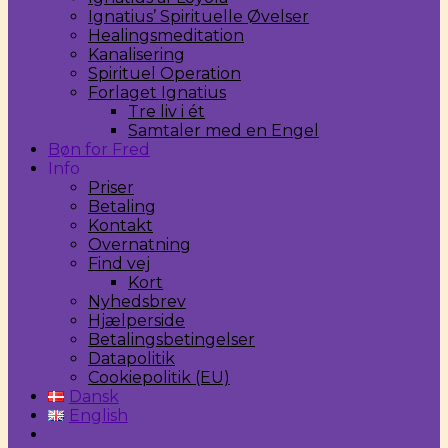
Ignatius’ Spirituelle Øvelser
Healingsmeditation
Kanalisering
Spirituel Operation
Forlaget Ignatius
Tre liv i ét
Samtaler med en Engel
Bøn for Fred
Info
Priser
Betaling
Kontakt
Overnatning
Find vej
Kort
Nyhedsbrev
Hjælperside
Betalingsbetingelser
Datapolitik
Cookiepolitik (EU)
Dansk
English