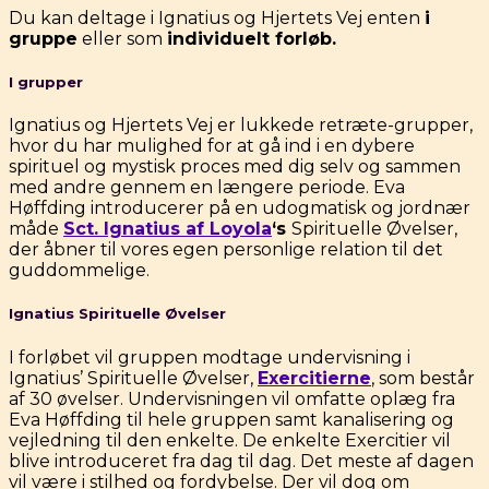
Du kan deltage i Ignatius og Hjertets Vej enten
i
gruppe
eller som
individuelt forløb.
I grupper
Ignatius og Hjertets Vej er lukkede retræte-grupper,
hvor du har mulighed for at gå ind i en dybere
spirituel og mystisk proces med dig selv og sammen
med andre gennem en længere periode. Eva
Høffding introducerer på en udogmatisk og jordnær
måde
Sct. Ignatius af Loyola
‘s
Spirituelle Øvelser,
der åbner til vores egen personlige relation til det
guddommelige.
Ignatius Spirituelle Øvelser
I forløbet vil gruppen modtage undervisning i
Ignatius’ Spirituelle Øvelser,
Exercitierne
, som består
af 30 øvelser. Undervisningen vil omfatte oplæg fra
Eva Høffding til hele gruppen samt kanalisering og
vejledning til den enkelte. De enkelte Exercitier vil
blive introduceret fra dag til dag. Det meste af dagen
vil være i stilhed og fordybelse. Der vil dog om