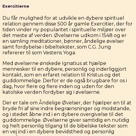
Exercitierne
Du får mulighed for at udvikle en dybere spirituel
relation gennem disse 500 år gamle Exercitier, der for
tiden vinder ny popularitet i spirituelle miljøer over
det meste af verden. Øvelserne udkom i 1548 og er
en samling meditationer, bønner, åndelige øvelser
samt fordybelse i bibeltekster, som C.G. Jung
refererer til som Vestens Yoga.
Med øvelserne ønskede Ignatius at hjælpe
mennesker til en dybere, personlig og inderliggjort
kontakt, som en erfaret relation til Kristus og det
guddommelige. Derfor er de også brugbare for os i
dag, hvor flere og flere inden og uden for den
katolske verden fordyber sig i øvelserne.
Der er tale om Åndelige Øvelser, der hjælper en til at
bryde fri af sine indre begrænsninger og modstande,
og i stedet åbne ind i en dybere overgivelse til det
guddommelige. Øvelserne giver samtidig en nutidig
og helt personlig tilgang til de bibelske tekster som
en vej ind i en dybere bevidsthed og personlig