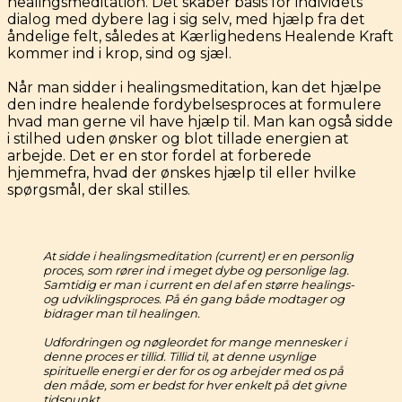
healingsmeditation. Det skaber basis for individets
dialog med dybere lag i sig selv, med hjælp fra det
åndelige felt, således at Kærlighedens Healende Kraft
kommer ind i krop, sind og sjæl.
Når man sidder i healingsmeditation, kan det hjælpe
den indre healende fordybelsesproces at formulere
hvad man gerne vil have hjælp til. Man kan også sidde
i stilhed uden ønsker og blot tillade energien at
arbejde. Det er en stor fordel at forberede
hjemmefra, hvad der ønskes hjælp til eller hvilke
spørgsmål, der skal stilles.
At sidde i healingsmeditation (current) er en personlig
proces, som rører ind i meget dybe og personlige lag.
Samtidig er man i current en del af en større healings-
og udviklingsproces. På én gang både modtager og
bidrager man til healingen.
Udfordringen og nøgleordet for mange mennesker i
denne proces er tillid. Tillid til, at denne usynlige
spirituelle energi er der for os og arbejder med os på
den måde, som er bedst for hver enkelt på det givne
tidspunkt.