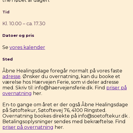
the i løbet af dagen.
Tid
Kl. 10.00 – ca. 17.30
Datoer
og pris
Se
vores kalender
Sted
Åbne Healingsdage foregår normalt på vores faste
adresse
. Ønsker du overnatning, kan du booke et
værelse hos Hærvejen Ferie, som vi deler adresse
med. Skriv til: info@haervejensferie.dk. Find
priser på
overnatning
her.
En-to gange om året er der også Åbne Healingsdage
på Søtoftekur, Søtoftevej 76, 4100 Ringsted.
Overnatning bookes direkte på info@soetoftekur.dk .
Betalingsoplysninger sendes med bekræftelse. Find
priser på overnatning
her.