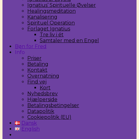
Ignatius’ Spirituelle Øvelser
Healingsmeditation
Kanalisering
Spirituel Operation
Forlaget Ignatius
Tre liv i ét
Samtaler med en Engel
Bøn for Fred
Info
Priser
Betaling
Kontakt
Overnatning
Find vej
Kort
Nyhedsbrev
Hjælperside
Betalingsbetingelser
Datapolitik
Cookiepolitik (EU)
Dansk
English