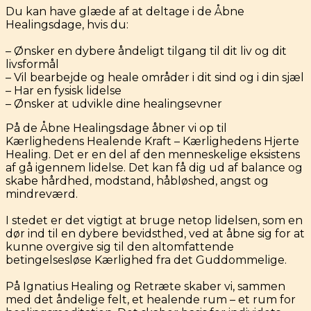
Du kan have glæde af at deltage i de Åbne
Healingsdage, hvis du:
– Ønsker en dybere åndeligt tilgang til dit liv og dit
livsformål
– Vil bearbejde og heale områder i dit sind og i din sjæl
– Har en fysisk lidelse
– Ønsker at udvikle dine healingsevner
På de Åbne Healingsdage åbner vi op til
Kærlighedens Healende Kraft – Kærlighedens Hjerte
Healing. Det er en del af den menneskelige eksistens
af gå igennem lidelse. Det kan få dig ud af balance og
skabe hårdhed, modstand, håbløshed, angst og
mindreværd.
I stedet er det vigtigt at bruge netop lidelsen, som en
dør ind til en dybere bevidsthed, ved at åbne sig for at
kunne overgive sig til den altomfattende
betingelsesløse Kærlighed fra det Guddommelige.
På Ignatius Healing og Retræte skaber vi, sammen
med det åndelige felt, et healende rum – et rum for