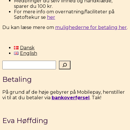
Medbringer du selv linned og håndklæde,
sparer du 100 kr.
For mere info om overnatning/faciliteter på
Søtoftekur se
her
Du kan læse mere om
mulighederne for betaling her
.
Dansk
English
Søg
Betaling
På grund af de høje gebyrer på Mobilepay, henstiller
vi til at du betaler via
bankoverførsel
. Tak!
Eva Høffding