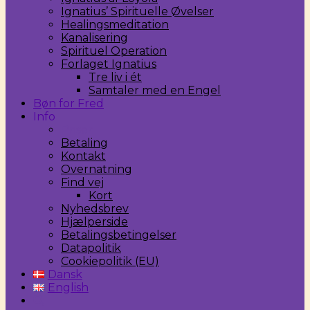
Ignatius’ Spirituelle Øvelser
Healingsmeditation
Kanalisering
Spirituel Operation
Forlaget Ignatius
Tre liv i ét
Samtaler med en Engel
Bøn for Fred
Info
Priser
Betaling
Kontakt
Overnatning
Find vej
Kort
Nyhedsbrev
Hjælperside
Betalingsbetingelser
Datapolitik
Cookiepolitik (EU)
Dansk
English